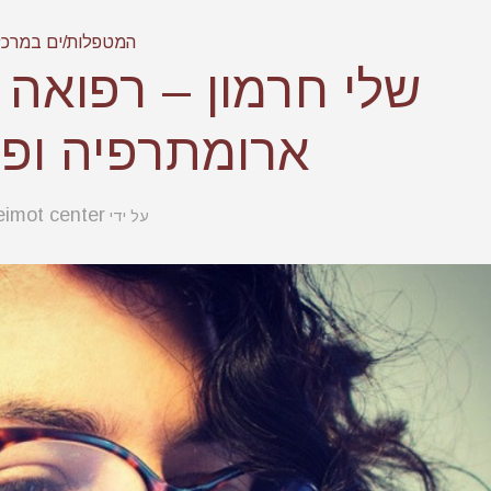
המטפלות/ים במרכז
שלי חרמון – רפואה 
ארומתרפיה ופר
imot center
על ידי