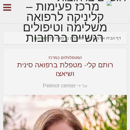
דף הבית
»
רותם קלי- מטפלת ברפואה סינית ושיאצו
המטפלות/ים במרכז
רותם קלי- מטפלת ברפואה סינית
ושיאצו
Peimot center
על ידי