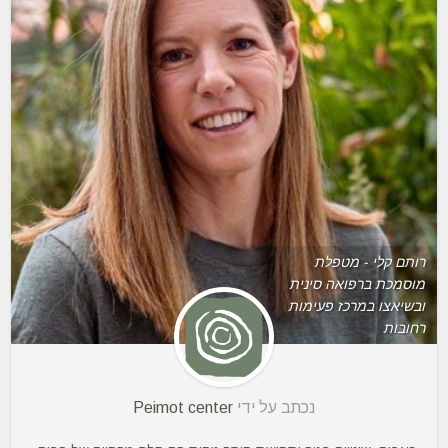
רותם קלי - מטפלת
מוסמכת ברפואה סינית
ובשיאצו במרכז פעימות
רחובות
נכתב על ידי
Peimot center