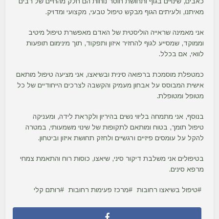
כאבים, שינויים בגוף ותחושת חוסר נוחות הם חלק מהחיים של רבים
מאיתנו, ולעיתים הגוף מבקש טיפול טבעי, מקצועי ומדויק.
אני מאמינה שראייה הוליסטית של האדם מאפשרת טיפול מיטיב
וממוקד, שמסייע לגוף להחזיר איזון ותפקוד, תוך מינימום תופעות
לוואי, אם בכלל.
כמטפלת מוסמכת ברפואה סינית ובשיאצו, אני מציעה טיפול מותאם
אישית המבוסס על אבחון מעמיק והקשבה לצרכים הייחודיים של כל
מטופל ומטופלת.
בנוסף, אני מתמחה בליווי נשים בהיריון ולקראת לידה, ומעניקה
טיפול תומך, בטוח ומותאם לתקופות של שינוי משמעותי, במטרה
להקל על עומסים פיזיים ורגשיים ולחזק תחושת איזון וביטחון.
בטיפולים אני משלבת דיקור סיני, שיאצו, כוסות רוח והתאמת צמחי
מרפא סינים.
טיפול בשיאצו רחובות
מרכז פעימות רחובות
רותם קלי