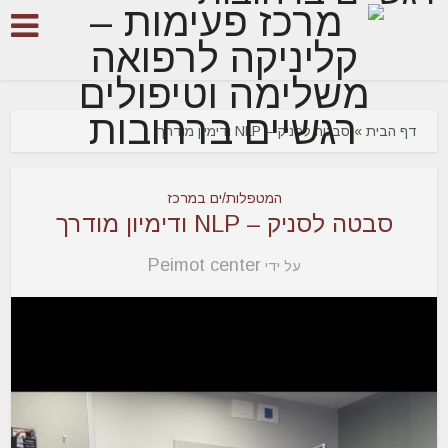
דף הבית
»
סבטה לסניק – NLP ודימיון מודרך
המטפלות/ים במרכז
סבטה לסניק – NLP ודימיון מודרך
Peimot center
על ידי