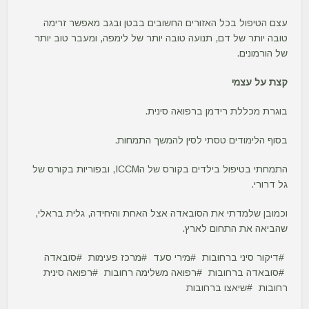
עצם הטיפול בכל האזורים החשובים בבטן ובגב מאפשר זרימה
טובה יותר של דם, תנועה טובה יותר של לימפה, ומעבר טוב יותר
של הורמונים.
קצת על עצמי
בוגרת מכללת רידמן ברפואה סינית.
בסוף הלימודים טסתי לסין להמשך התמחות.
התמחתי בטיפול בילדים בקורס של הICCM, ובפוריות בקורס של
גל דרורי.
וכמובן שלמדתי את הסובאדה אצל האחת והיחידה, גלית בראלי,
שהביאה את התחום לארץ.
דיקור סיני ברחובות
מירי סעד
מרכז פעימות
סובאדה
סובאדה ברחובות
רפואה משלימה רחובות
רפואה סינית
רחובות
שיאצו ברחובות