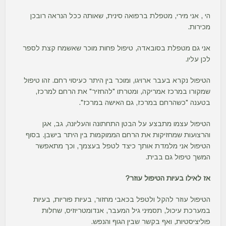
הי , אני מירי, מטפלת ברפואה סינית, שאותה ככל הנראה רובכן
מכירות.
אני גם מטפלת בסובאדה, טיפול פחות מוכר שאשמח קצת לספר
לכן עליו.
הטיפול נקרא בעבר ארויגו, ומוכר בין היתר כעיסוי רחם. זהו טיפול
שמקורו במרכז אמריקה, ומטרתו "להחזיר" את הרחם למרכז,
בטענה "כשהרחם במרכז, גם האישה במרכז".
הטיפול עצמו מתבצע על הבטן התחתונה והעליונה, גב, אגן
והרצועות שמחזיקות את הרחם הממוקמות בין היתר בישבן. בסוף
הטיפול אני מלמדת אותך כיצד לטפל בעצמך, וכך מתאפשר
המשך טיפול גם בבית.
אז לאילו בעיות הטיפול עוזר?
הטיפול עוזר להקל ולטפל בכאבי מחזור, בעיות פוריות, בעיות
במערכת עיכול, תסמיני גיל המעבר, אנדומטריוזיס, שחלות
פוליציסטיות, ואף בקשר שבין הגוף והנפש.