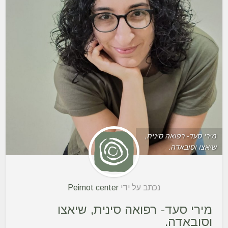
מירי סעד- רפואה סינית,
שיאצו וסובאדה.
נכתב על ידי
Peimot center
מירי סעד- רפואה סינית, שיאצו
וסובאדה.