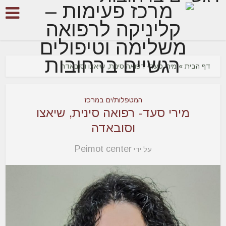
דף הבית
»
מירי סעד- רפואה סינית, שיאצו וסובאדה
המטפלות/ים במרכז
מירי סעד- רפואה סינית, שיאצו
וסובאדה
Peimot center
על ידי