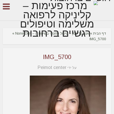
דף הבית
»
אנה קרייזמן – טיפול תזונתי בשיטת ה – None Diet
»
IMG_5700
IMG_5700
Peimot center
על ידי