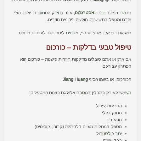
הצמח, המוכר יותר כ
אסטרגלוס
, עוזר לחיזוק הטחול, הריאות, הצ'י
והדם ומטפל בתשישות, חולשה וזיהומים חוזרים.
הוא אנטי ויראלי, אנטי סרטני, מפחית ליחה וטוב לעייפות כרונית.
טיפול טבעי בדלקות – כורכום
אם אתן או אתם סובלים מדלקות חוזרות ונישנות –
כורכום
הוא
הפתרון עבורכם!
הכורכום, או בשמו הסיני
Jiang Huang
,
משמש לא רק כתבלין במטבח אלא גם כצמח המטפל ב:
הפרעות עיכול
מחזק כללי
מניע דם
מטפל במחלות מעיים דלקתיות (קרוהן, קוליטיס)
יתר כולסטרול
כבד שומני