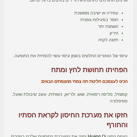
גורמים התורמים להתפתחות ורידים בולטים ברגליים הם:
עמידה או ישיבה ממושכת
חוסר בפעילות גופנית
השמנת יתר
היריון
תזונה לקויה
עיסוי של האזורים החלשים בשמן עיסוי עשוי להפחית את התופעה.
הפחיתו תחושת לחץ ומתח
הכינו לעצמכם חליטת תה צמחי מהצמחים הבאים:
קמומיל, מליסה רפואית, שוש, ולריאן, כשותית, עשב שיבולת שועל,
פסיפלורה
חזקו את מערכת החיסון לקראת הסתיו
והחורף
הצמח הסיני
i יחזק את המערכת החיסונית שלכם במהרה!
Huang Q