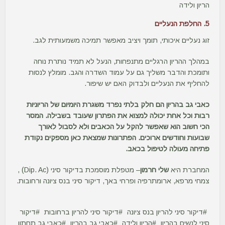
הריון ולידה
5. החלפת הנעליים
זוג נעליים איכותי, תומך ויציב מאפשר תמיכה משמעותית לגב.
במהלך ההריון הרגליים מתנפחות, הנעל לא תמיד נותרת נוחה
ותומכת והדבר משליך גם על עמוד השדרה והגב. מומלץ לנסות
להחליף את הנעליים ולבדוק האם יש שיפור.
כאבי גב בהריון הם חלק בלתי נפרד משגרת היומיום של הריוניות
רבות וכל אחת יכולה למצוא את הפתרון שעובד בשבילה. המסר
הכי חשוב הוא שאפשר להקל על הכאבים ולא לסבול לאורך
שבועות וחודשים ארוכים. הפתרונות שמצאת כאן מספקים נקודת
פתיחה מעולה לטיפול בכאב.
המחברת היא
שלי חרמון
– מטפלת מוסמכת בדיקור סיני (Dip. Ac)
,
צמחי מרפא, ארומתרפיה ופרחי באך, דיקור סיני בנס ציונה ורחובות.
דיקור סיני להריון בנס ציונה
דיקור סיני להריון ברחובות
דיקור
סיני לנשים בהריון
הריון ולידה
כאבי גב בהריון
כאבי גב תחתון