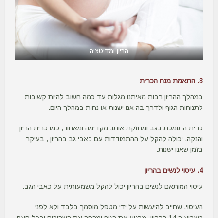
הריון ומדיטציה
3. התאמת מנח הכרית
במהלך ההריון רבות מאיתנו מגלות עד כמה חשוב להיות קשובות
לתנוחות הגוף ולדרך בה אנו ישנות או נחות במהלך היום.
כרית התומכת בגב ומחזקת אותו, מקדימה ומאחור, כמו כרית הריון
והנקה, יכולה להקל על ההתמודדות עם כאבי גב בהריון , בעיקר
בזמן שאנו ישנות.
4. עיסוי לנשים בהריון
עיסוי המותאם לנשים בהריון יכול להקל משמעותית על כאבי הגב.
העיסוי, שחייב להיעשות על ידי מטפל מוסמך בלבד ולא לפני
השבוע ה 14 להריון, מרגיע את הגוף ומרפה את השרירים ובכל פעם