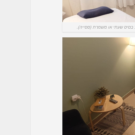
 בסיס שעתי או משמרת (ססייה).